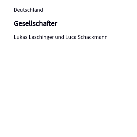
Deutschland
Gesellschafter
Lukas Laschinger und Luca Schackmann
Kontakt
Telefon: +49 (0) 15233629493
Email: info@webspired.de
Inhaltlich Verantwortlicher
Lukas Laschinger, Luca Schackmann