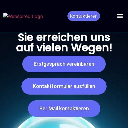
Kontaktieren
App 
Webspired B
Sie erreichen uns
auf vielen Wegen!
Erstgespräch vereinbaren
Kontaktformular ausfüllen
Per Mail kontaktieren